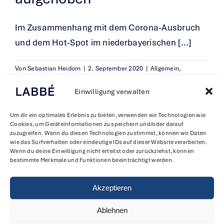
Im Zusammenhang mit dem Corona-Ausbruch
und dem Hot-Spot im niederbayerischen [...]
Von
Sebastian Heidorn
|
2. September 2020
|
Allgemein
,
Öffentliches Bau- und Grundstücksrecht
|
0 Kommentare
Weiterlesen
Einwilligung verwalten
Um dir ein optimales Erlebnis zu bieten, verwenden wir Technologien wie
Cookies, um Geräteinformationen zu speichern und/oder darauf
zuzugreifen. Wenn du diesen Technologien zustimmst, können wir Daten
wie das Surfverhalten oder eindeutige IDs auf dieser Website verarbeiten.
Wenn du deine Einwilligung nicht erteilst oder zurückziehst, können
bestimmte Merkmale und Funktionen beeinträchtigt werden.
Akzeptieren
Ablehnen
LABBÉ Rechtsanwälte PartG mbB