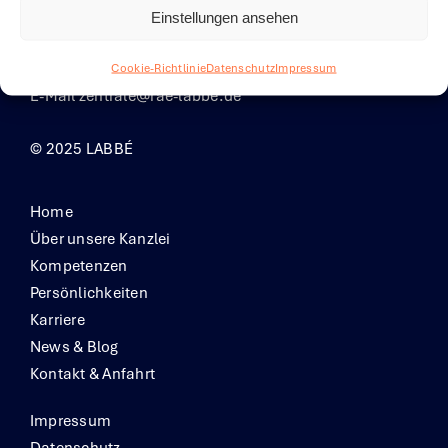
Theatinerstrasse 33
Einstellungen ansehen
80333 München
Telefon +49 89 29058-0
Cookie-Richtlinie
Datenschutz
Impressum
E-Mail
zentrale@rae-labbe.de
© 2025 LABBÉ
Home
Über unsere Kanzlei
Kompetenzen
Persönlichkeiten
Karriere
News & Blog
Kontakt & Anfahrt
Impressum
Datenschutz