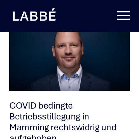
Zum
Inhalt
springen
COVID bedingte
Betriebsstillegung in
Mamming rechtswidrig und
aufgehoben