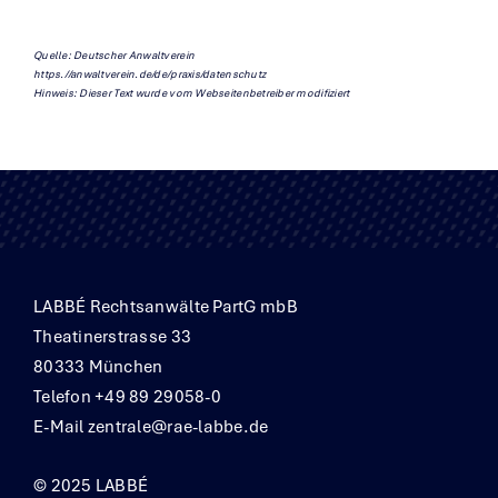
Quelle: Deutscher Anwaltverein
https.//anwaltverein.de/de/praxis/datenschutz
Hinweis: Dieser Text wurde vom Webseitenbetreiber modifiziert
LABBÉ Rechtsanwälte PartG mbB
Theatinerstrasse 33
80333 München
Telefon +49 89 29058-0
E-Mail
zentrale@rae-labbe.de
© 2025 LABBÉ