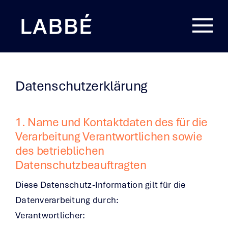
Zum
Inhalt
springen
Datenschutzerklärung
1. Name und Kontaktdaten des für die
Verarbeitung Verantwortlichen sowie
des betrieblichen
Datenschutzbeauftragten
Diese Datenschutz-Information gilt für die
Datenverarbeitung durch:
Verantwortlicher: