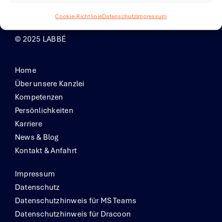
E-Mail
zentrale@rae-labbe.de
Cookie-Richtlinie
Datenschutz
Impressum
© 2025 LABBÉ
Home
Über unsere Kanzlei
Kompetenzen
Persönlichkeiten
Karriere
News & Blog
Kontakt & Anfahrt
Impressum
Datenschutz
Datenschutzhinweis für MS Teams
Datenschutzhinweis für Dracoon