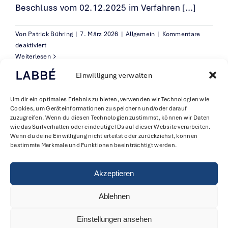
Beschluss vom 02.12.2025 im Verfahren [...]
Von
Patrick Bühring
|
7. März 2026
|
Allgemein
|
Kommentare
für
deaktiviert
Sieg
Weiterlesen
gegen
Einwilligung verwalten
planerische
Willkür
Um dir ein optimales Erlebnis zu bieten, verwenden wir Technologien wie
der
Cookies, um Geräteinformationen zu speichern und/oder darauf
Gemeinde
zuzugreifen. Wenn du diesen Technologien zustimmst, können wir Daten
Otterfing
wie das Surfverhalten oder eindeutige IDs auf dieser Website verarbeiten.
Wenn du deine Einwilligung nicht erteilst oder zurückziehst, können
bestimmte Merkmale und Funktionen beeinträchtigt werden.
Akzeptieren
LABBÉ Rechtsanwälte PartG mbB
Ablehnen
Theatinerstrasse 33
80333 München
Einstellungen ansehen
Telefon +49 89 29058-0