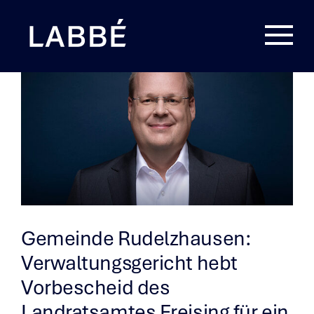
Zum
Inhalt
springen
Gemeinde Rudelzhausen:
Verwaltungsgericht hebt
Vorbescheid des
Landratsamtes Freising für ein