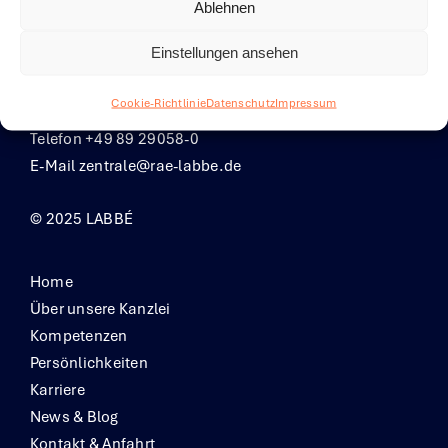
Ablehnen
Einstellungen ansehen
LABBÉ Rechtsanwälte PartG mbB
Theatinerstrasse 33
Cookie-Richtlinie
Datenschutz
Impressum
80333 München
Telefon +49 89 29058-0
E-Mail
zentrale@rae-labbe.de
© 2025 LABBÉ
Home
Über unsere Kanzlei
Kompetenzen
Persönlichkeiten
Karriere
News & Blog
Kontakt & Anfahrt