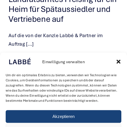
Heim für Spätaussiedler und
Vertriebene auf
Auf die von der Kanzle Labbé & Partner im
Auftrag [...]
Von
Patrick Bühring
|
17. Februar 2016
|
Öffentliches Bau- und
Einwilligung verwalten
Grundstücksrecht
|
0 Kommentare
Weiterlesen
Um dir ein optimales Erlebnis zu bieten, verwenden wir Technologien wie
Cookies, um Geräteinformationen zu speichern und/oder darauf
zuzugreifen. Wenn du diesen Technologien zustimmst, können wir Daten
wie das Surfverhalten oder eindeutige IDs auf dieser Website verarbeiten.
Wenn du deine Einwilligung nicht erteilst oder zurückziehst, können
bestimmte Merkmale und Funktionen beeinträchtigt werden.
Akzeptieren