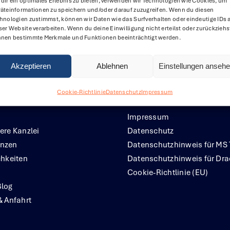
dir ein optimales Erlebnis zu bieten, verwenden wir Technologien wie Cookies, um
äteinformationen zu speichern und/oder darauf zuzugreifen. Wenn du diesen
hnologien zustimmst, können wir Daten wie das Surfverhalten oder eindeutige IDs 
ser Website verarbeiten. Wenn du deine Einwilligung nicht erteilst oder zurückziehs
nen bestimmte Merkmale und Funktionen beeinträchtigt werden.
Akzeptieren
Ablehnen
Einstellungen anseh
Cookie-Richtlinie
Datenschutz
Impressum
Impressum
ere Kanzlei
Datenschutz
nzen
Datenschutzhinweis für MS
chkeiten
Datenschutzhinweis für Dr
Cookie-Richtlinie (EU)
Blog
& Anfahrt