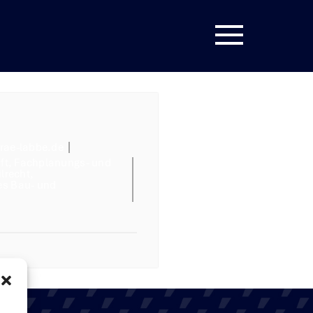
rae-labbe.de
ft
,
Fachplanungs- und
lrecht
,
es Bau- und