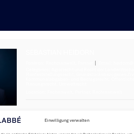
SEBASTIAN HEIDORN
Position:
Rechtsanwalt, Partner
Email:
heidorn@
Categories:
Agrarrecht und Recht der Landwirtscha
Planfeststellungsrecht
,
Grundstücksbezogenes Zivi
Kommunalabgaben- und Beitragsrecht
,
Öffentlich
Planungsrecht
,
Umweltrecht
Location:
Fachanwalt
,
Partner
,
Rechtsanwalt
Einwilligung verwalten