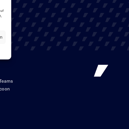
auf
t,
en
 Teams
acoon