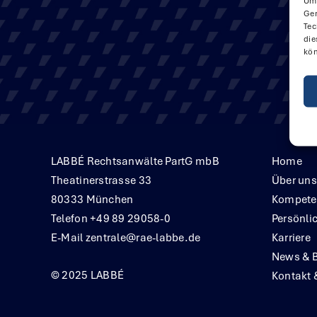
Um 
Ger
Tec
die
kön
LABBÉ Rechtsanwälte PartG mbB
Home
Theatinerstrasse 33
Über uns
80333 München
Kompete
Telefon +49 89 29058-0
Persönli
E-Mail
zentrale@rae-labbe.de
Karriere
News & 
© 2025 LABBÉ
Kontakt 